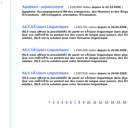
Agophore - outplacement
(
2381890 visites
depuis le 02-12-2006
)
Agophore. Accompagnement RH des entreprises, des Hommes et des Ã©qui
Ã©volutions : dÃ©veloppent, orientation, Ã©valuation.
AILS SÃ©jours Linguistiques
(
2381791 visites
depuis le 24-06-2008
AILS vous offrent la possibilitÃ© de partir en sÃ©jour linguistique dans plus
Que vos intÃ©rÃªts se portent sur des cours de langue pour juniors, des Ã
adultes, AILS est la solution pour votre formation linguistique
AILS SÃ©jours Linguistiques
(
2381269 visites
depuis le 24-06-2008
AILS vous offrent la possibilitÃ© de partir en sÃ©jour linguistique dans plus
Que vos intÃ©rÃªts se portent sur des cours de langue pour juniors, des Ã
adultes, AILS est la solution pour votre formation linguistique
AILS SÃ©jours Linguistiques
(
2387518 visites
depuis le 24-06-2008
AILS vous offrent la possibilitÃ© de partir en sÃ©jour linguistique dans plus
Que vos intÃ©rÃªts se portent sur des cours de langue pour juniors, des Ã
adultes, AILS est la solution pour votre formation linguistique
1 -
2
-
3
-
4
-
5
-
6
-
7
-
8
-
9
-
10
-
11
-
12
-
13
-
14
-
15
-
16