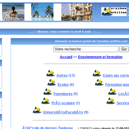
l
l
d
......:::::
Bonsoir, nous sommes le jeudi 6 août. :::::......
Annuaire et moteur gratuit de Caraibes-antilles.com
Accueil
=>
Enseignement et formation
Autres
(13)
Cours par corr
Ecoles
(6)
Formation pou
Fournitures
(0)
LycÃ
PrÃ©-scolaire
(1)
Servic
UniversitÃ©s/FacultÃ©s
(9)
Ãƒâ€°cole de danses Toulouse
(
2380923 visites
depuis le 17-08-20