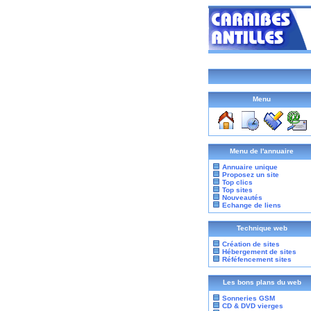
Menu
Menu de l'annuaire
Annuaire unique
Proposez un site
Top clics
Top sites
Nouveautés
Echange de liens
Technique web
Création de sites
Hébergement de sites
Réféfencement sites
Les bons plans du web
Sonneries GSM
CD & DVD vierges