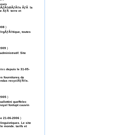
seurs
dÃƒÂ©diÃƒÂ©s ÃƒÂ la
e ÃƒÂ terre et
008
)
©rgÃƒÂ©tique, toutes
2009
)
dministratif. Site
ites
depuis le 31-05-
es fournitures de
gendas recyclÃƒÂ©s.
-2005
)
lottini queffelec
moyel fonlupt cauvin
le 21-06-2006
)
inguistiques. Le site
e monde. tarifs et