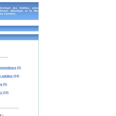
'Archipel des Antilles, entre
'Océan Atlantique et la Mer
es Caraïbes.
espondance
(2)
r adultes
(24)
©e
(5)
es
(10)
11
)