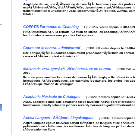
Amplitude danse, une ÃƒÂ©cole de danses ÃƒÂ Toulouse avec des profes
expÃƒÂ©rimentÃƒÂ©s, diplÃƒÂ´mÃƒÂ©s, dynamiques et pÃƒÂ©dagogues, 
transmission de leur passion : Jazz, ModernÃ¢â‚¬â„¢, Hip Hop, Zumba, Barr
Pilates.
COEPTIS Formation et Coaching
(
2381237 visites
depuis le 30-12-2
PrÃƒÂ©paration ÃƒÂ la retraite, Gestion de stress, ou coaching ÃƒÂ©nÃƒÂ
les formations sur-mesure pour les Entreprises
Cours sur le contrat administratif
(
2381080 visites
depuis le 02-06-
Site consacrÃƒÂ© au contrat administratif proposant l\'ÃƒÂ©tude du contrat a
consacrÃƒÂ© au contrat administratif.
Maison de veraugneÃ¢â‚¬â€œFourniture de bureau
(
2381159 vis
2010
)
Ils vous proposent les fourniture de bureau ÃƒÂ©cologique Ils offrent tous l
bereutiques ÃƒÂ©cologieques, par exemple: les papiers, les stylos, les a
L\'ÃƒÂ©puipe Maison de Veraugne
Academie Musicale de Catalogne
(
2382005 visites
depuis le 14-05
AMDC academie musicale catalogne stage musique Ã©tÃ© cartier-bresson pal
fontanarosa piketty lehmann juchors reverdy borsarello gaillard bertrand a
Activa Langues - SÃ©jours Linguistiques
(
2383231 visites
depuis 
Activa langues est un nouveau portail d'Ã©coles de langues et de sÃ©jours l
prÃ©sente une sÃ©lection des meilleures Ã©coles de langues partout dans l
rÃ©servation en ligne