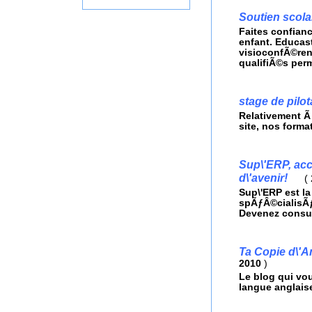
Soutien scola
Faites confian
enfant. Educas
visioconfÃ©ren
qualifiÃ©s per
stage de pilo
Relativement Ã 
site, nos forma
Sup\'ERP, ac
d\'avenir!
(
Sup\'ERP est 
spÃƒÂ©cialisÃƒÂ
Devenez consu
Ta Copie d\'An
2010
)
Le blog qui vo
langue anglais