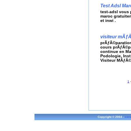
Test Adsl Mar
test-adsl vous
maroc gratuite
et inwi .
visiteur mÃƒ
prÃƒÂ©paration
cours prÃƒÂ©pa
continue en Ma
Podologie, Ins
Visiteur MÃƒÂ©
1
Copyright © 2004 -
cara