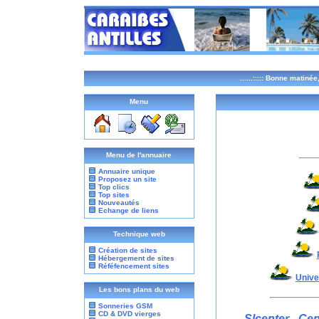
......:::::
Bonne matinée, 
Menu
Menu de l'annuaire
Annuaire unique
Proposez un site
Top clics
Top sites
Nouveautés
Echange de liens
Technique web
Création de sites
Hébergement de sites
Réféfencement sites
Unive
Les bons plans du web
Sonneries GSM
CD & DVD vierges
Slcenter - Ce