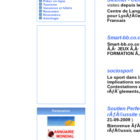
Poker en ligne
Tourisme
visites
depuis l
Vacances et hôtels
Centre de Lang
Rencontre
Rencontres
pour LycÃƒÂ©en
Astrologie
Francais
Smart-bb.co.
Smart-bb.co.cc
Ã‚Â· JEUX Ã‚Â·
FORMATION Ã‚Â
sociosport
Le sport dans 
implications soi
Contestations 
rÃƒÂ¨glements, 
Soutien Perfe
Partenaires
rÃƒÂ©ussite s
21-09-2009
)
Bienvenue ÃƒÂ
rÃƒÂ©ussir, car