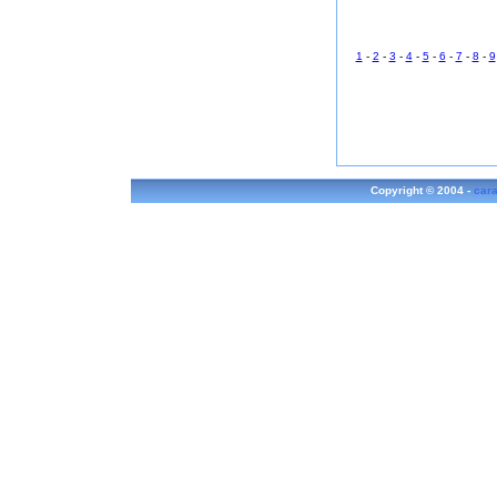
1
-
2
-
3
-
4
-
5
-
6
-
7
-
8
-
9
Copyright © 2004 -
cara