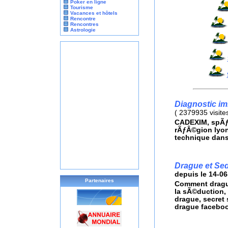
Poker en ligne
Tourisme
Vacances et hôtels
Rencontre
Rencontres
Astrologie
Diagnostic im
(
2379935 visite
CADEXIM, spÃƒÂ
rÃƒÂ©gion lyon
technique dans
Drague et Se
depuis le 14-06
Partenaires
Comment dragu
la sÃ©duction, 
drague, secret 
drague faceboo