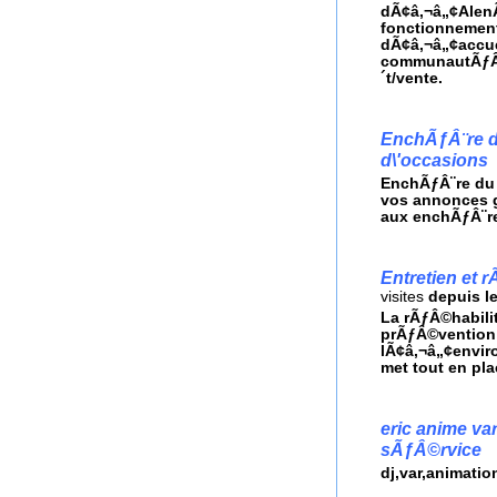
dÃ¢â‚¬â„¢Alen
fonctionnement
dÃ¢â‚¬â„¢accue
communautÃƒÂ©
´t/vente.
EnchÃƒÂ¨re du
d\'occasions
EnchÃƒÂ¨re du 
vos annonces g
aux enchÃƒÂ¨re
Entretien et r
visites
depuis l
La rÃƒÂ©habili
prÃƒÂ©vention 
lÃ¢â‚¬â„¢enviro
met tout en pla
eric anime va
sÃƒÂ©rvice
dj,var,animatio