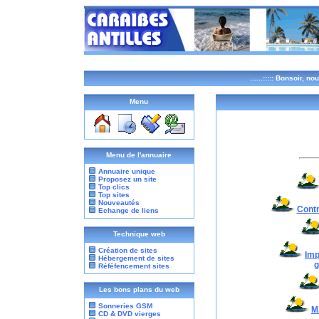
......:::::
Bonsoir, nous
Menu
Menu de l'annuaire
Annuaire unique
Proposez un site
Top clics
Top sites
Nouveautés
Contr
Echange de liens
Technique web
Création de sites
Imp
Hébergement de sites
g
Réféfencement sites
Les bons plans du web
Sonneries GSM
M
CD & DVD vierges