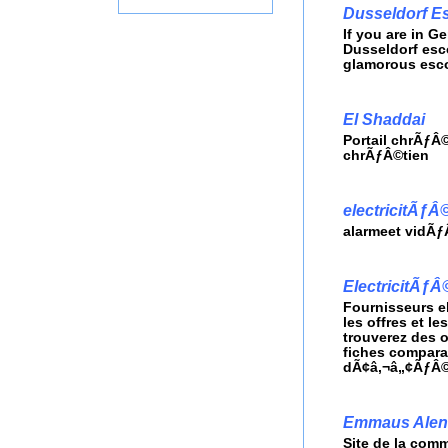
Dusseldorf E
If you are in Ge
Dusseldorf esco
glamorous esco
El Shaddai
Portail chrÃƒÂ
chrÃƒÂ©tien
electricitÃƒÂ
alarmeet vidÃƒÂ
ElectricitÃƒÂ
Fournisseurs e
les offres et l
trouverez des 
fiches compara
dÃ¢â‚¬â„¢ÃƒÂ©l
Emmaus Alen
Site de la c