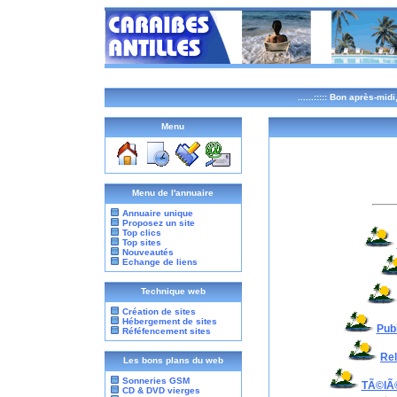
......:::::
Bon après-midi,
Menu
Menu de l'annuaire
Annuaire unique
Proposez un site
Top clics
Top sites
Nouveautés
Echange de liens
Technique web
Création de sites
Hébergement de sites
Pub
Réféfencement sites
Rel
Les bons plans du web
Sonneries GSM
TÃ©lÃ
CD & DVD vierges