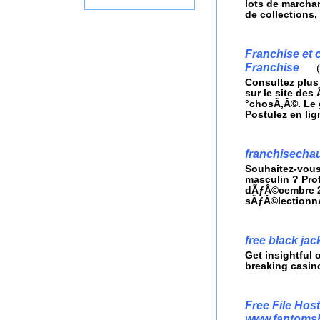
lots de marcha
de collections, 
Franchise et 
Franchise
(
Consultez plus
sur le site des
°chosÃ‚Â©. Le 
Postulez en lig
franchisecha
Souhaitez-vous
masculin ? Prof
dÃƒÂ©cembre 2
sÃƒÂ©lectionn
free black jac
Get insightful 
breaking casin
Free File Ho
www.fantoms