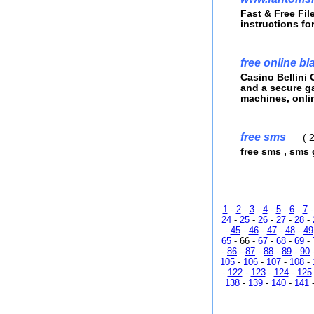
Fast & Free Fil
instructions fo
free online bl
Casino Bellini
and a secure ga
machines, onlin
free sms
(
2
free sms , sms 
1
-
2
-
3
-
4
-
5
-
6
-
7
24
-
25
-
26
-
27
-
28
-
-
45
-
46
-
47
-
48
-
49
65
- 66 -
67
-
68
-
69
-
-
86
-
87
-
88
-
89
-
90
105
-
106
-
107
-
108
-
-
122
-
123
-
124
-
125
138
-
139
-
140
-
141