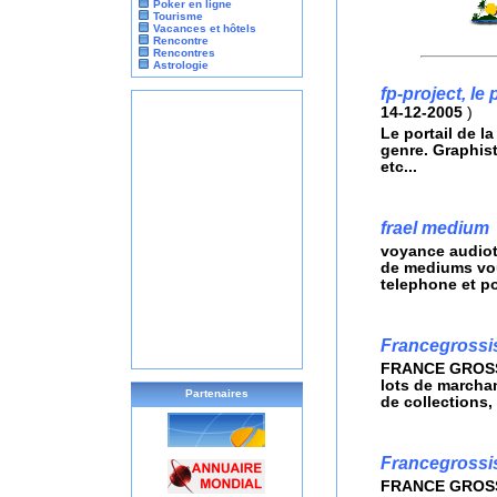
Poker en ligne
Tourisme
Vacances et hôtels
Rencontre
Rencontres
Astrologie
fp-project, le 
14-12-2005
)
Le portail de l
genre. Graphist
etc...
frael medium
voyance audiote
de mediums vou
telephone et p
Francegrossi
FRANCE GROSSIS
lots de marcha
Partenaires
de collections, 
Francegrossi
FRANCE GROSSIS