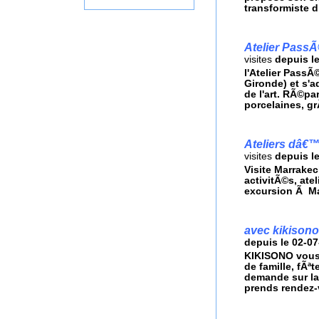
transformiste 
Atelier Pas
visites
depuis l
l'Atelier Pass
Gironde) et s'a
de l'art. RÃ©pa
porcelaines, gr
Ateliers dâ€™a
visites
depuis l
Visite Marrakec
activitÃ©s, atel
excursion Ã Ma
avec kikisono r
depuis le 02-0
KIKISONO vous p
de famille, fÃª
demande sur la
prends rendez-