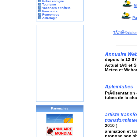
Poker en ligne
Tourisme
M
Vacances et hôtels
Rencontre
Rencontres
Pa
Astrologie
TÃ©lÃ©vision
Annuaire Web
depuis le 12-0
ActualitÃ© et 
Meteo et Webca
Apleintubes
PrÃ©sentation 
tubes de la ch
Partenaires
artiste trans
transformiste
2010
)
animation et tr
propose son sh