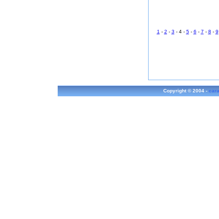
1
-
2
-
3
- 4 -
5
-
6
-
7
-
8
-
9
Copyright © 2004 -
cara