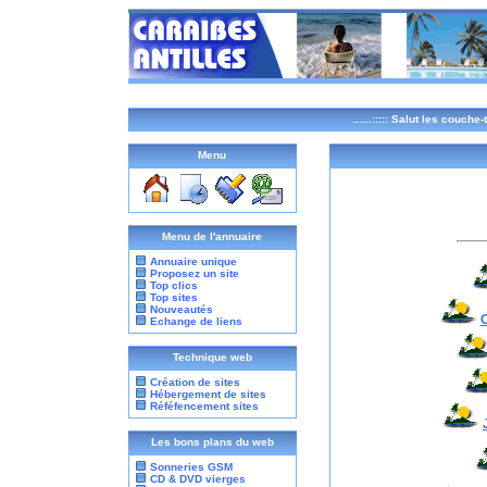
......:::::
Salut les couche-ta
Menu
Menu de l'annuaire
Annuaire unique
Proposez un site
Top clics
Top sites
Nouveautés
Echange de liens
Technique web
Création de sites
Hébergement de sites
Réféfencement sites
Les bons plans du web
Sonneries GSM
CD & DVD vierges