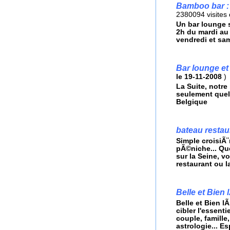
Bamboo bar : 
2380094 visites
Un bar lounge s
2h du mardi au 
vendredi et sa
Bar lounge et
le 19-11-2008
)
La Suite, notre
seulement quel
Belgique
bateau restau
Simple croisiÃ¨
pÃ©niche... Qu
sur la Seine, v
restaurant ou l
Belle et Bien 
Belle et Bien l
cibler l'essent
couple, famill
astrologie... E